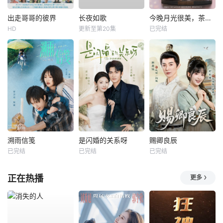
出走哥哥的彼界
长夜如歌
今晚月光很美，茶香四溢
HD
更新至第20集
已完结
溯雨信笺
是闪婚的关系呀
赐卿良辰
已完结
已完结
已完结
正在热播
更多