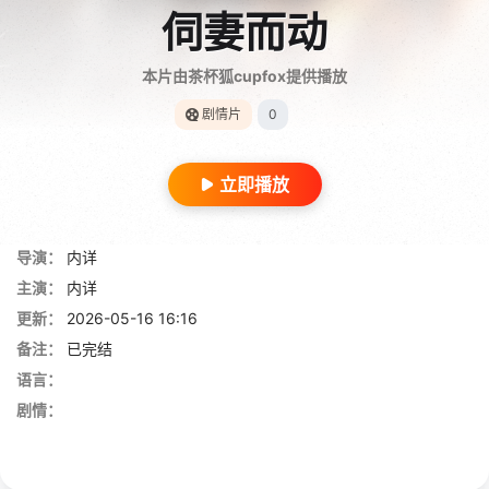
伺妻而动
本片由茶杯狐cupfox提供播放
剧情片
0
立即播放
导演：
内详
主演：
内详
更新：
2026-05-16 16:16
备注：
已完结
语言：
剧情：