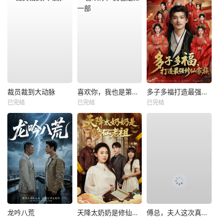
裁员裁到大动脉
喜欢你，我也是第一部
多子多福打造最强修仙家族
已完结
已完结
已完结
龙吟八荒
天降太奶奶是修仙老祖
傅总，夫人这次真的死了