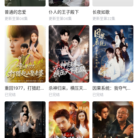
普通的恋爱
仆人的王子殿下
长夜如歌
更新至第06集
更新至第06集
更新至第22集
重回1977，打猎赶山娶老婆
杀神归来，横压天下无敌
因果系统：我夺气运救苍生
已完结
已完结
已完结