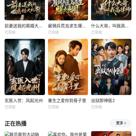
前妻送我的离婚大礼包
雇佣兵荒岛求生爆火出圈第二季
什么大哥，叫我高律师
已完结
已完结
已完结
玄医入世：风起光州
重生之爱你到骨子里
出狱即神医2
已完结
已完结
已完结
正在热播
更多