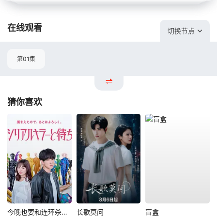
在线观看
切换节点
第01集
猜你喜欢
今晚也要和连环杀手约会
长歌莫问
盲盒