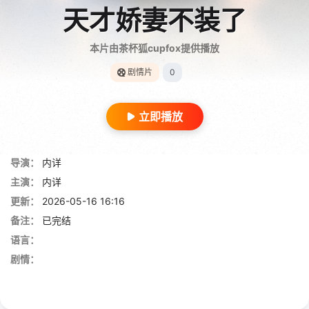
天才娇妻不装了
本片由茶杯狐cupfox提供播放
剧情片
0
立即播放
导演：
内详
主演：
内详
更新：
2026-05-16 16:16
备注：
已完结
语言：
剧情：