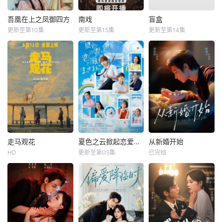
吾凰在上之凤御四方
南戏
盲盒
更新至第10集
更新至第15集
更新至第14集
走马观花
夏色之云掀起恋爱与风暴
从新婚开始
HD
更新至第05集
已完结