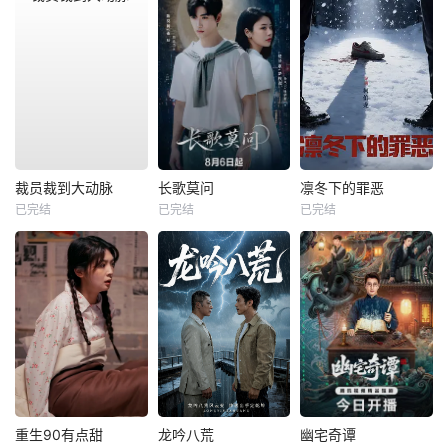
裁员裁到大动脉
长歌莫问
凛冬下的罪恶
已完结
已完结
已完结
重生90有点甜
龙吟八荒
幽宅奇谭