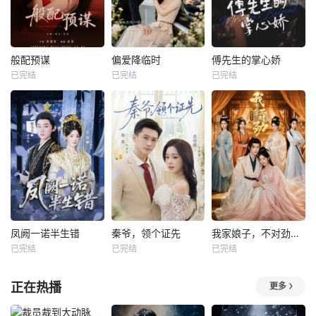
般配预谋
偏爱降临时
傅先生的掌心娇
已完结
已完结
已完结
凤阙一诺半生错
秦爷，领个证先
我家娘子，不对劲第四季
已完结
已完结
已完结
正在热播
更多