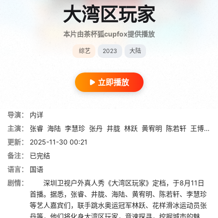
大湾区玩家
本片由茶杯狐cupfox提供播放
综艺
2023
大陆
立即播放
导演：
内详
主演：
张睿
海陆
李慧珍
张丹
井胧
林跃
黄宥明
陈若轩
王博文
更新：
2025-11-30 00:21
备注：
已完结
语言：
国语
剧情：
深圳卫视户外真人秀《大湾区玩家》定档，于8月11日
首播。据悉，张睿、井胧、海陆、黄宥明、陈若轩、李慧珍
等艺人嘉宾们，联手跳水奥运冠军林跃、花样滑冰运动员张
丹等，他们将化身大湾区玩家，竞速探寻，挖掘城市的魅