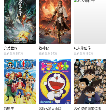
完美世界
牧神记
凡人修仙传
更新至第281集
更新至第94集
更新至第185集
海贼王
哆啦A梦大山版
名侦探柯南国语版