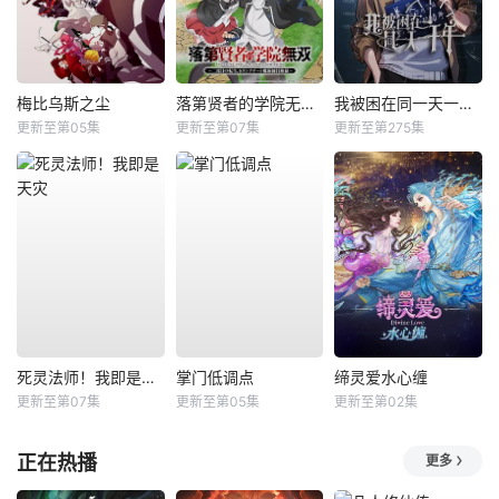
梅比乌斯之尘
落第贤者的学院无双第二回转生，S等级作弊魔术师冒险记
我被困在同一天一千年动态漫
更新至第05集
更新至第07集
更新至第275集
死灵法师！我即是天灾
掌门低调点
缔灵爱水心缠
更新至第07集
更新至第05集
更新至第02集
正在热播
更多