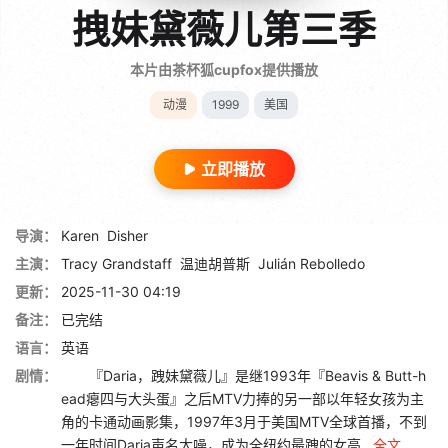
拽妹黛薇儿第三季
本片由茶杯狐cupfox提供播放
动漫
1999
美国
立即播放
导演：
Karen
Disher
主演：
Tracy Grandstaff
温迪胡普斯
Julián Rebolledo
更新：
2025-11-30 04:19
备注：
已完结
语言：
英语
剧情：
『Daria，跩妹黛薇儿』是继1993年『Beavis & Butt-h
ead瘪四与大头蛋』之后MTV力捧的另一部以年轻女孩为主
角的卡通动画影集，1997年3月于美国MTV全球首播，不到
一年时间Daria声名大噪，成为全纽约最跩的女高...
全文