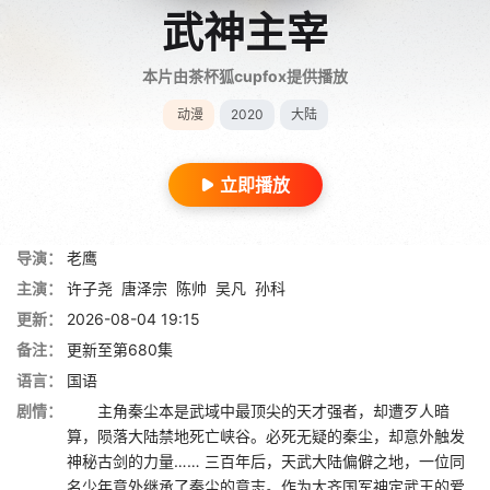
武神主宰
本片由茶杯狐cupfox提供播放
动漫
2020
大陆
立即播放
导演：
老鹰
主演：
许子尧
唐泽宗
陈帅
吴凡
孙科
更新：
2026-08-04 19:15
备注：
更新至第680集
语言：
国语
剧情：
主角秦尘本是武域中最顶尖的天才强者，却遭歹人暗
算，陨落大陆禁地死亡峡谷。必死无疑的秦尘，却意外触发
神秘古剑的力量…… 三百年后，天武大陆偏僻之地，一位同
名少年意外继承了秦尘的意志。作为大齐国军神定武王的爱