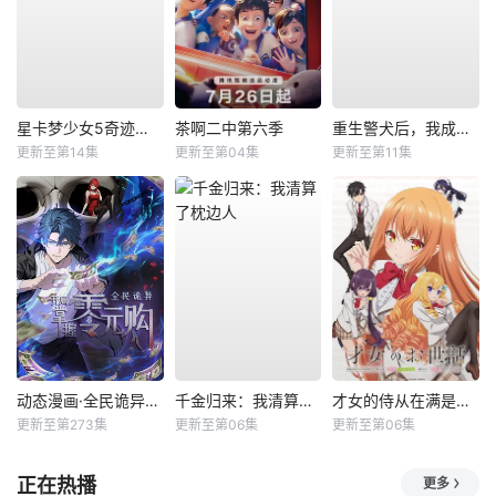
星卡梦少女5奇迹绽放
茶啊二中第六季
重生警犬后，我成了名侦探？
更新至第14集
更新至第04集
更新至第11集
动态漫画·全民诡异：开局掌握零元购
千金归来：我清算了枕边人
才女的侍从在满是高岭之花的贵族学校暗中照顾（毫无生活自理能力的）学院第一大小姐
更新至第273集
更新至第06集
更新至第06集
正在热播
更多