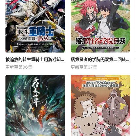
被追放的转生重骑士用游戏知识开无双
落第贤者的学院无双第二回转生，S等级作弊魔术师冒险记
更新至第06集
更新至第07集