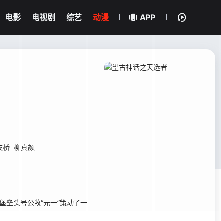
电影
电视剧
综艺
动漫
APP
夜桥
柳真颜
堡垒头号公敌“元一”策动了一