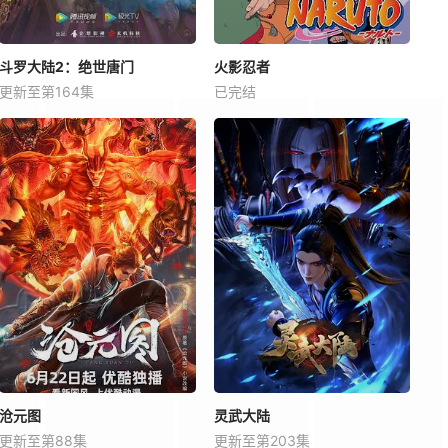
斗罗大陆2：绝世唐门
火影忍者
更新至第164集
已完结
沧元图
灵武大陆
更新至第88集
更新至第203集