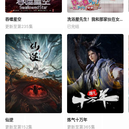
吞噬星空
洗浴屋先生！我和那家伙在女浴池！？
更新至第235集
已完结
仙逆
炼气十万年
更新至第152集
更新至第365集