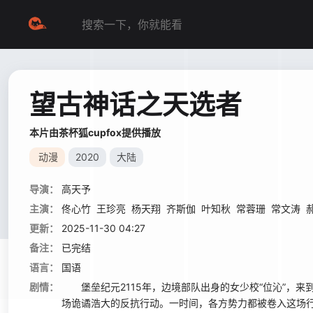
望古神话之天选者
本片由茶杯狐cupfox提供播放
动漫
2020
大陆
导演：
高天予
主演：
佟心竹
王珍亮
杨天翔
齐斯伽
叶知秋
常蓉珊
常文涛
更新：
2025-11-30 04:27
备注：
已完结
语言：
国语
剧情：
堡垒纪元2115年，边境部队出身的女少校“位沁”，来到
场诡谲浩大的反抗行动。一时间，各方势力都被卷入这场