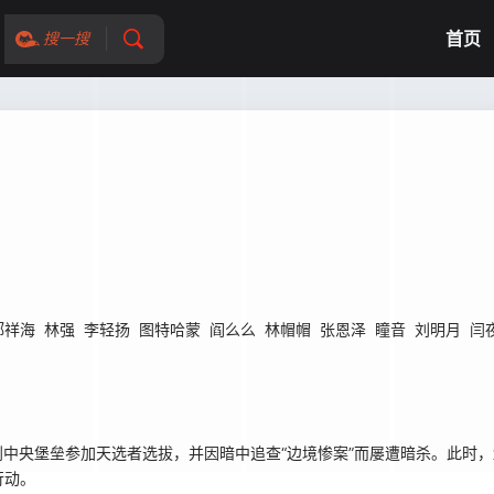
首页
搜一搜
郝祥海
林强
李轻扬
图特哈蒙
阎么么
林帽帽
张恩泽
瞳音
刘明月
闫
中央堡垒参加天选者选拔，并因暗中追查“边境惨案”而屡遭暗杀。此时，
行动。