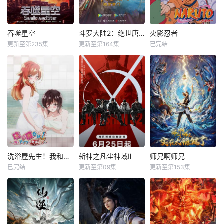
吞噬星空
斗罗大陆2：绝世唐门
火影忍者
更新至第235集
更新至第164集
已完结
洗浴屋先生！我和那家伙在女浴池！？
斩神之凡尘神域Ⅱ
师兄啊师兄
已完结
更新至第09集
更新至第153集