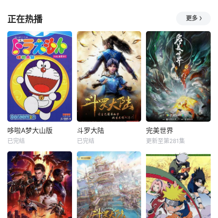
正在热播
更多
哆啦A梦大山版
斗罗大陆
完美世界
已完结
已完结
更新至第281集