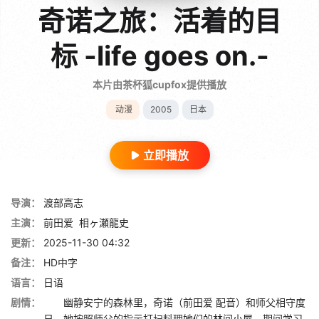
奇诺之旅：活着的目
标 -life goes on.-
本片由茶杯狐cupfox提供播放
动漫
2005
日本
立即播放
导演：
渡部高志
主演：
前田爱
相ヶ瀬龍史
更新：
2025-11-30 04:32
备注：
HD中字
语言：
日语
剧情：
幽静安宁的森林里，奇诺（前田爱 配音）和师父相守度
日。她按照师父的指示打扫料理她们的林间小屋，期间学习