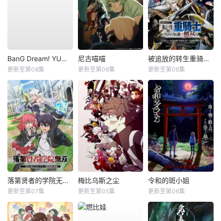
BanG Dream! YUME∞MITA
尼古喵喵
被追放的转生重骑士用游戏知识开无双
更新至第08集
更新至第06集
更新至第06集
落第贤者的学院无双第二回转生，S等级作弊魔术师冒险记
梅比乌斯之尘
令和的斑小姐
更新至第07集
更新至第05集
更新至第06集