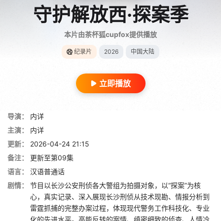
守护解放西·探案季
本片由茶杯狐cupfox提供播放
纪录片
2026
中国大陆
立即播放
导演：
内详
主演：
内详
更新：
2026-04-24 21:15
备注：
更新至第09集
语言：
汉语普通话
剧情：
节目以长沙公安刑侦各大警组为拍摄对象，以“探案”为核
心，真实记录、深入展现长沙刑侦从技术现勘、情报分析到
雷霆抓捕的完整办案过程，体现现代警务工作科技化、专业
化的先进水平。高能反转的案情、缜密细致的侦查、人情冷