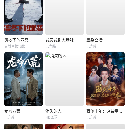
凛冬下的罪恶
裁员裁到大动脉
墨染宫墙
更新至第16集
已完结
已完结
龙吟八荒
消失的人
藏剑十年：废柴皇子竟是绝世强龙
已完结
HD国语
已完结