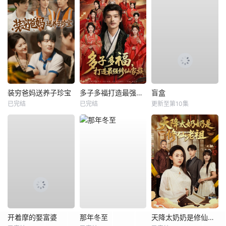
装穷爸妈送养子珍宝
多子多福打造最强修仙家族
盲盒
已完结
已完结
更新至第10集
开着摩的娶富婆
那年冬至
天降太奶奶是修仙老祖