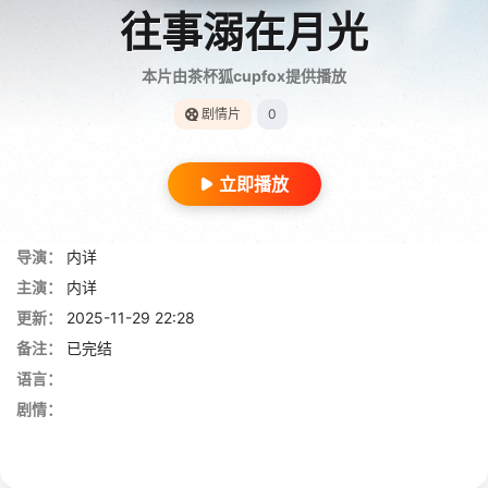
往事溺在月光
本片由茶杯狐cupfox提供播放
剧情片
0
立即播放
导演：
内详
主演：
内详
更新：
2025-11-29 22:28
备注：
已完结
语言：
剧情：