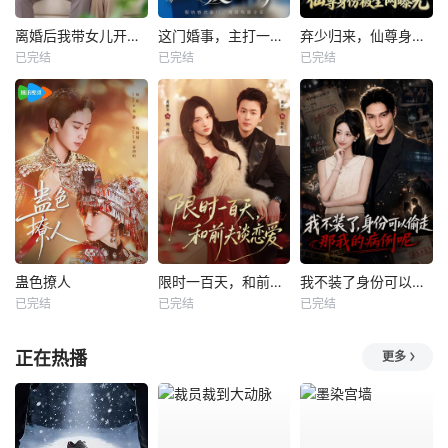
离婚后我带女儿开启新人生
这门婚事，主打一个反向饲养
弃少归来，仙尊身份被全网曝光
已完结
已完结
已完结
蛊色撩人
限时一百天，和前夫谈恋爱
我不装了身份可以偷走那我的病例呢
已完结
已完结
已完结
正在热播
更多