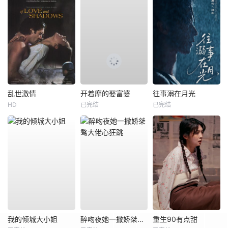
乱世激情
开着摩的娶富婆
往事溺在月光
HD
已完结
已完结
我的倾城大小姐
醉吻夜她一撒娇桀骜大佬心狂跳
重生90有点甜