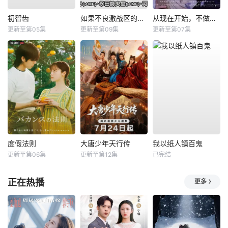
初智齿
如果不良激战区的四天王转生成了偶像团体？
从现在开始，不做朋友了吧。
更新至第05集
更新至第09集
更新至第07集
度假法则
大唐少年天行传
我以纸人镇百鬼
更新至第06集
更新至第12集
已完结
正在热播
更多