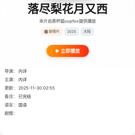
落尽梨花月又西
本片由茶杯狐cupfox提供播放
剧情片
2025
大陆
立即播放
导演：
内详
主演：
内详
更新：
2025-11-30 02:55
备注：
已完结
语言：
国语
剧情：