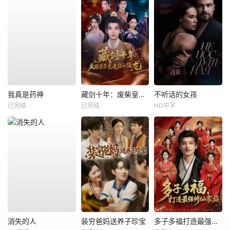
我真是药神
藏剑十年：废柴皇子竟是绝世强龙
不听话的女孩
已完结
已完结
HD中字
消失的人
装穷爸妈送养子珍宝
多子多福打造最强修仙家族