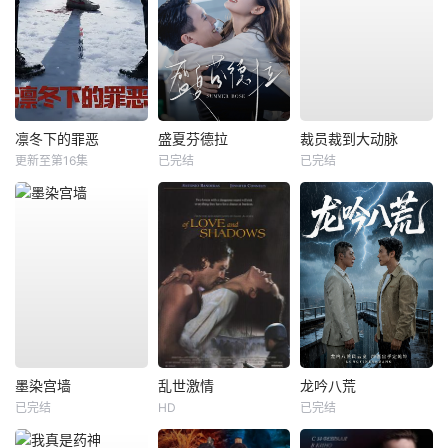
凛冬下的罪恶
盛夏芬德拉
裁员裁到大动脉
更新至第16集
已完结
已完结
墨染宫墙
乱世激情
龙吟八荒
已完结
HD
已完结