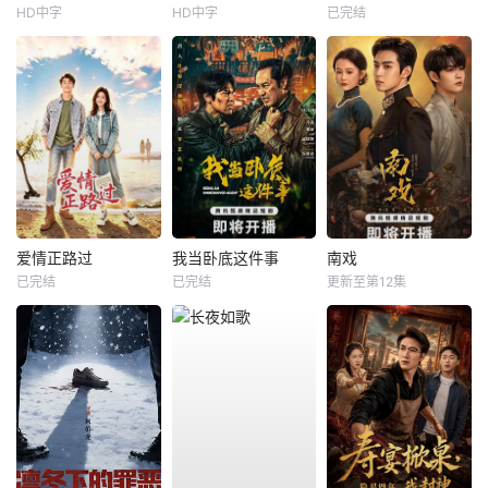
HD中字
HD中字
已完结
爱情正路过
我当卧底这件事
南戏
已完结
已完结
更新至第12集