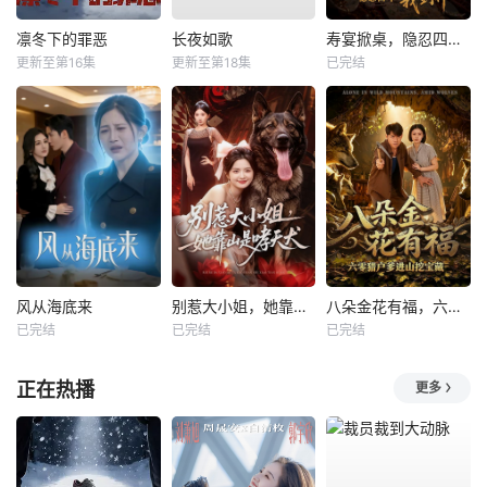
凛冬下的罪恶
长夜如歌
寿宴掀桌，隐忍四年我封神
更新至第16集
更新至第18集
已完结
风从海底来
别惹大小姐，她靠山是哮天犬
八朵金花有福，六零猎户爹进山挖宝藏
已完结
已完结
已完结
正在热播
更多