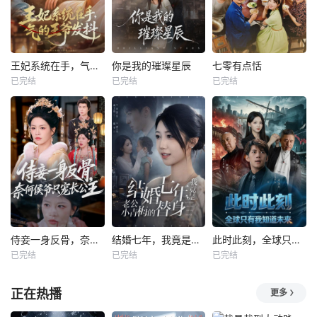
王妃系统在手，气的王爷发抖
你是我的璀璨星辰
七零有点恬
已完结
已完结
已完结
侍妾一身反骨，奈何侯爷只宠长公主
结婚七年，我竟是老公小青梅的替身
此时此刻，全球只有我知道未来
已完结
已完结
已完结
正在热播
更多