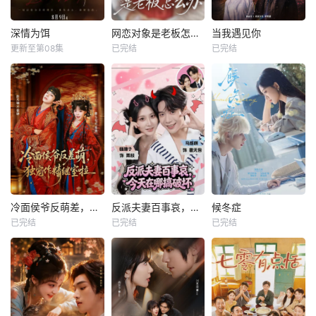
深情为饵
网恋对象是老板怎么办
当我遇见你
更新至第08集
已完结
已完结
冷面侯爷反萌差，独宠作精继室啦
反派夫妻百事哀，今天在哪搞破坏
候冬症
已完结
已完结
已完结