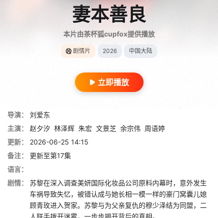
妻本善良
本片由茶杯狐cupfox提供播放
剧情片
2026
中国大陆
立即播放
导演：
刘爱东
主演：
赵夕汐
林泽辉
朱宏
文景芝
余宗伟
周语婷
更新：
2026-06-25 14:15
备注：
更新至第17集
语言：
剧情：
苏黎在深入调查美妍国际化妆品公司原料内幕时，意外发生
车祸导致失忆，被错认成与她长相一模一样的豪门窝囊儿媳
顾青玫进入贺家。苏黎与为父亲复仇的穆少泽结为同盟，二
人联手拨开迷雾，一步步揭开背后的真相。