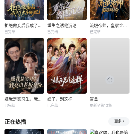
拒绝做妾后我成了太子侧妃
重生之诱他沉沦
流氓帝师，皇家金牌县令
已完结
已完结
已完结
嫌我是实习生，我亮出老板身份
娘子，别这样
盲盒
已完结
已完结
更新至第13集
正在热播
更多