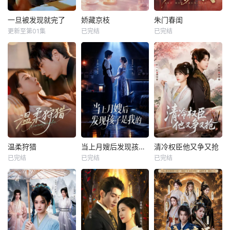
一旦被发现就完了
娇藏京枝
朱门春闺
更新至第01集
已完结
已完结
温柔狩猎
当上月嫂后发现孩子是我的
清冷权臣他又争又抢
已完结
已完结
已完结