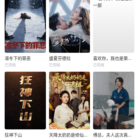
凛冬下的罪恶
盛夏芬德拉
喜欢你，我也是第一部
已完结
已完结
已完结
狂神下山
天降太奶奶是修仙老祖
傅总，夫人这次真的死了