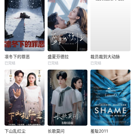
凛冬下的罪恶
盛夏芬德拉
裁员裁到大动脉
已完结
已完结
已完结
下山乱红尘
长歌莫问
羞耻2011