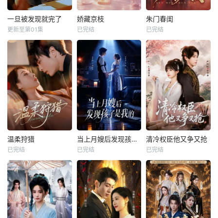
一旦被发现就完了
娇藏京枝
朱门春闺
更新至第01集
已完结
已完结
温柔狩猎
当上月嫂后发现孩子是我的
清冷权臣他又争又抢
已完结
已完结
已完结