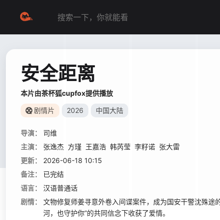
安全距离
本片由茶杯狐cupfox提供播放
剧情片
2026
中国大陆
导演：
司维
主演：
张逸杰
方瑾
王嘉浩
韩芮莹
李籽诺
张大雷
更新：
2026-06-18 10:15
备注：
已完结
语言：
汉语普通话
剧情：
文物修复师姜寻意外卷入间谍案件，成为国安干警沈殊途的
河，也守护你”的共同信念下收获了爱情。