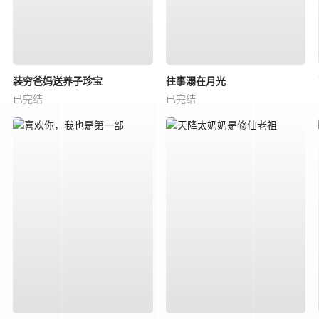
装穷爸妈送养子珍宝
往事溺在月光
已完结
已完结