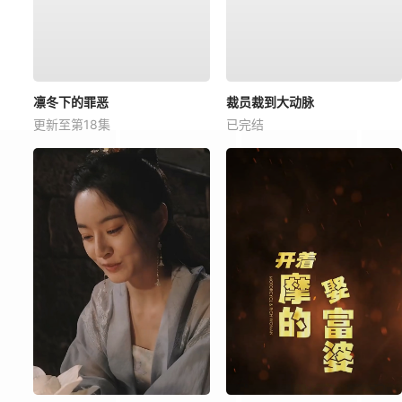
凛冬下的罪恶
裁员裁到大动脉
更新至第18集
已完结