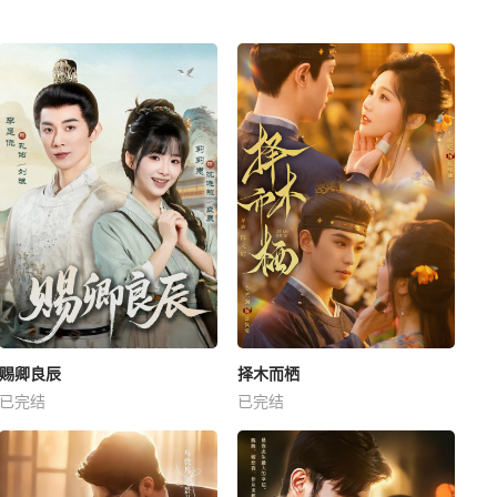
赐卿良辰
择木而栖
已完结
已完结