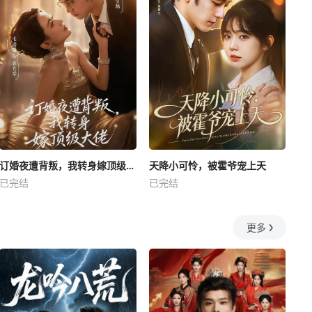
订婚夜遭背叛，我转身嫁顶级大佬
天降小可怜，被霍爷宠上天
已完结
已完结
更多