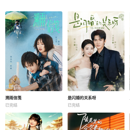
溯雨信笺
是闪婚的关系呀
已完结
已完结