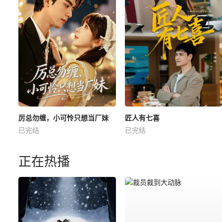
厉总勿缠，小可怜只想当厂妹
匠人有七喜
已完结
已完结
正在热播