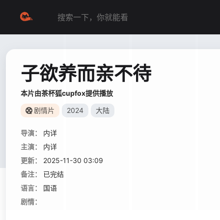
子欲养而亲不待
本片由茶杯狐cupfox提供播放
剧情片
2024
大陆
导演：
内详
主演：
内详
更新：
2025-11-30 03:09
备注：
已完结
语言：
国语
剧情：