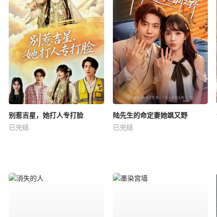
别惹吉星，她打人专打脸
陆先生的命定妻她飒又野
已完结
已完结