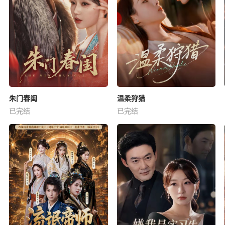
朱门春闺
温柔狩猎
已完结
已完结