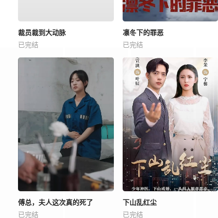
裁员裁到大动脉
凛冬下的罪恶
已完结
已完结
傅总，夫人这次真的死了
下山乱红尘
已完结
已完结