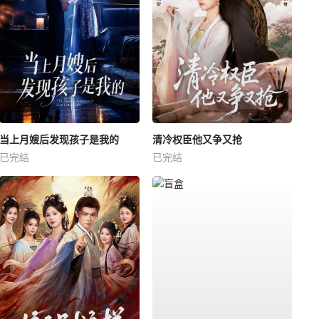
当上月嫂后发现孩子是我的
清冷权臣他又争又抢
已完结
已完结