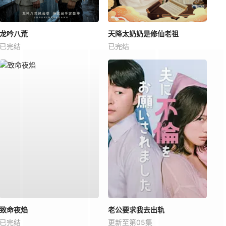
龙吟八荒
天降太奶奶是修仙老祖
已完结
已完结
致命夜焰
老公要求我去出轨
已完结
更新至第05集