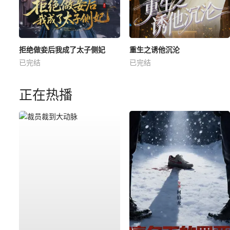
拒绝做妾后我成了太子侧妃
重生之诱他沉沦
已完结
已完结
正在热播