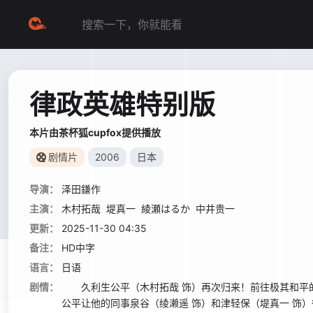
律政英雄特别版
本片由茶杯狐cupfox提供播放
剧情片
2006
日本
导演：
泽田鎌作
主演：
木村拓哉
堤真一
綾瀬はるか
中井贵一
更新：
2025-11-30 04:35
备注：
HD中字
语言：
日语
剧情：
久利生公平（木村拓哉 饰）再次归来！前往极其和平的
公平让他的同事泉谷（绫濑遥 饰）和津轻保（堤真一 饰）