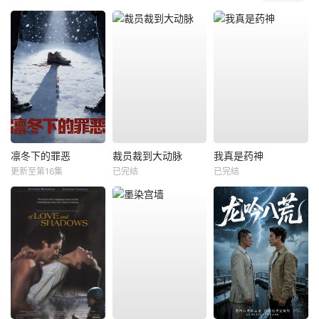
凛冬下的罪恶
裁员裁到大动脉
我真是药神
更新至第16集
已完结
已完结