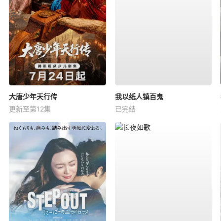
大唐少年天行传
我以纸人镇百鬼
更新至第12集
已完结