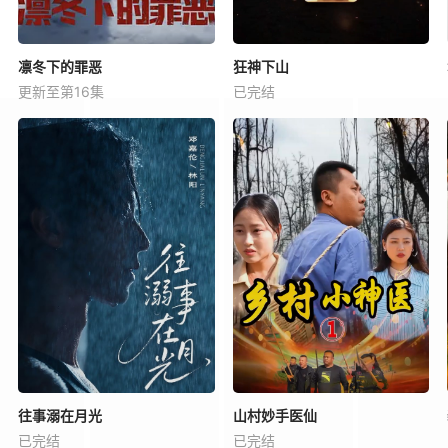
凛冬下的罪恶
狂神下山
更新至第16集
已完结
往事溺在月光
山村妙手医仙
已完结
已完结