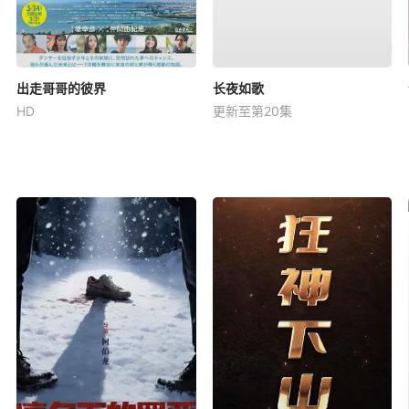
出走哥哥的彼界
长夜如歌
HD
更新至第20集